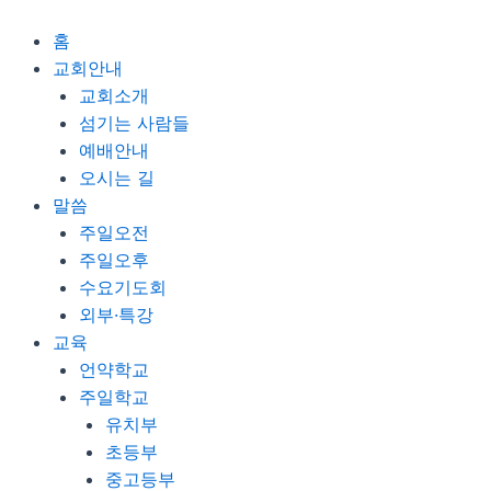
콘
Menu
텐
홈
츠
교회안내
로
교회소개
건
섬기는 사람들
너
예배안내
뛰
오시는 길
기
말씀
주일오전
주일오후
수요기도회
외부·특강
교육
언약학교
주일학교
유치부
초등부
중고등부