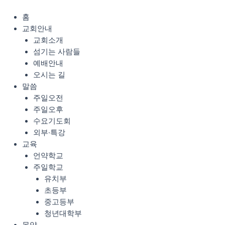
콘
Menu
텐
홈
츠
교회안내
로
교회소개
건
섬기는 사람들
너
예배안내
뛰
오시는 길
기
말씀
주일오전
주일오후
수요기도회
외부·특강
교육
언약학교
주일학교
유치부
초등부
중고등부
청년대학부