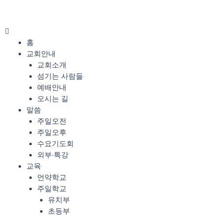
콘
텐
츠
Menu
로
홈
건
교회안내
너
교회소개
뛰
섬기는 사람들
기
예배안내
오시는 길
말씀
주일오전
주일오후
수요기도회
외부·특강
교육
언약학교
주일학교
유치부
초등부