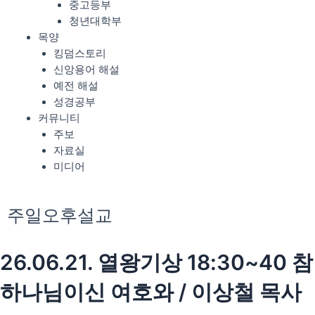
중고등부
청년대학부
목양
킹덤스토리
신앙용어 해설
예전 해설
성경공부
커뮤니티
주보
자료실
미디어
주일오후설교
26.06.21. 열왕기상 18:30~40 참
하나님이신 여호와 / 이상철 목사