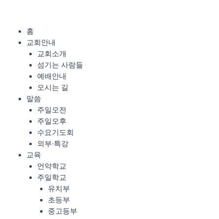
콘
텐
츠
Menu
홈
로
교회안내
건
교회소개
너
섬기는 사람들
뛰
예배안내
기
오시는 길
말씀
주일오전
주일오후
수요기도회
외부·특강
교육
언약학교
주일학교
유치부
초등부
중고등부