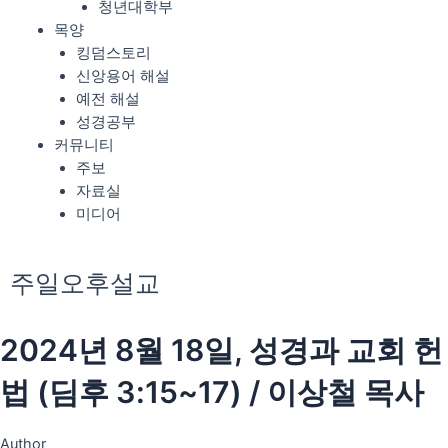
청년대학부
목양
킹덤스토리
신앙용어 해설
예전 해설
성경공부
커뮤니티
주보
자료실
미디어
주일오후설교
2024년 8월 18일, 성경과 교회 헌
법 (딤후 3:15~17) / 이상철 목사
Author