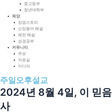
중고등부
청년대학부
목양
킹덤스토리
신앙용어 해설
예전 해설
성경공부
커뮤니티
주보
자료실
미디어
주일오후설교
2024년 8월 4일, 이 믿
사