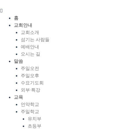
콘
Menu
텐
츠
홈
로
교회안내
건
교회소개
너
섬기는 사람들
뛰
예배안내
기
오시는 길
말씀
주일오전
주일오후
수요기도회
외부·특강
교육
언약학교
주일학교
유치부
초등부