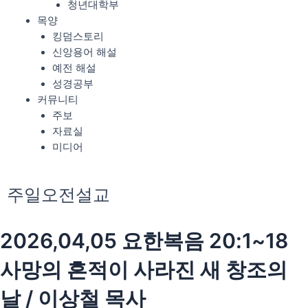
청년대학부
목양
킹덤스토리
신앙용어 해설
예전 해설
성경공부
커뮤니티
주보
자료실
미디어
주일오전설교
2026,04,05 요한복음 20:1~18
사망의 흔적이 사라진 새 창조의
날 / 이상철 목사