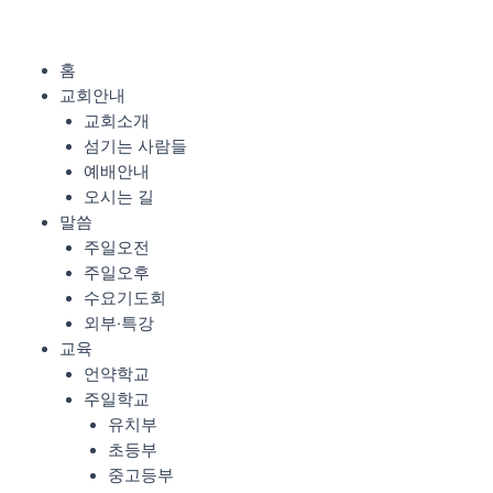
콘
텐
츠
Menu
홈
로
교회안내
건
교회소개
너
섬기는 사람들
뛰
예배안내
기
오시는 길
말씀
주일오전
주일오후
수요기도회
외부·특강
교육
언약학교
주일학교
유치부
초등부
중고등부