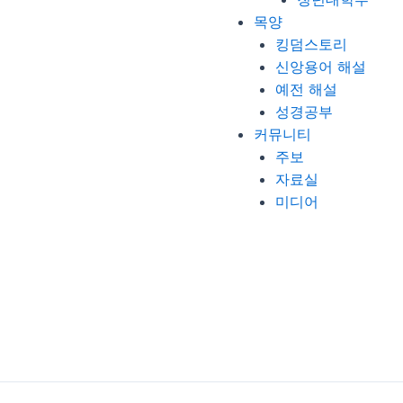
목양
킹덤스토리
신앙용어 해설
예전 해설
성경공부
커뮤니티
주보
자료실
미디어