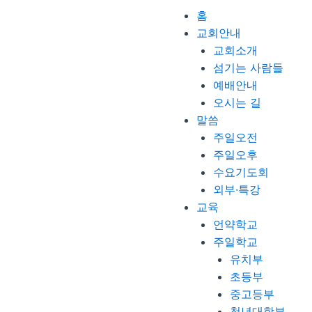
Menu
홈
교회안내
교회소개
섬기는 사람들
예배안내
오시는 길
말씀
주일오전
주일오후
수요기도회
외부·특강
교육
언약학교
주일학교
유치부
초등부
중고등부
청년대학부