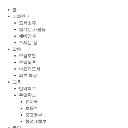
콘
Menu
텐
홈
츠
교회안내
로
교회소개
건
섬기는 사람들
너
예배안내
뛰
오시는 길
기
말씀
주일오전
주일오후
수요기도회
외부·특강
교육
언약학교
주일학교
유치부
초등부
중고등부
청년대학부