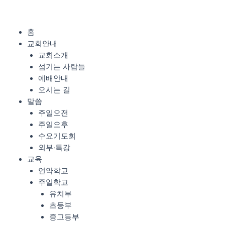
콘
텐
츠
Menu
홈
로
교회안내
건
교회소개
너
섬기는 사람들
뛰
예배안내
기
오시는 길
말씀
주일오전
주일오후
수요기도회
외부·특강
교육
언약학교
주일학교
유치부
초등부
중고등부