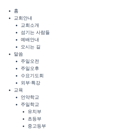
콘
Menu
텐
홈
츠
교회안내
로
교회소개
건
섬기는 사람들
너
예배안내
뛰
오시는 길
기
말씀
주일오전
주일오후
수요기도회
외부·특강
교육
언약학교
주일학교
유치부
초등부
중고등부