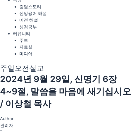
목양
킹덤스토리
신앙용어 해설
예전 해설
성경공부
커뮤니티
주보
자료실
미디어
주일오전설교
2024년 9월 29일, 신명기 6장
4~9절, 말씀을 마음에 새기십시오
/ 이상철 목사
Author
관리자