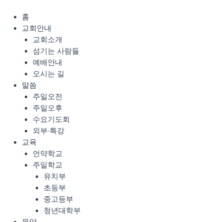
콘
Menu
텐
홈
츠
교회안내
로
교회소개
건
섬기는 사람들
너
예배안내
뛰
오시는 길
기
말씀
주일오전
주일오후
수요기도회
외부·특강
교육
언약학교
주일학교
유치부
초등부
중고등부
청년대학부