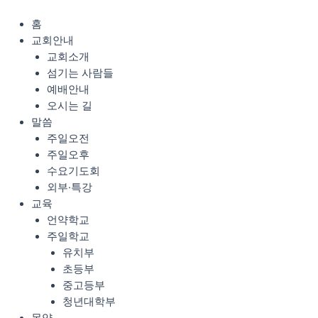
콘
Menu
텐
홈
츠
교회안내
로
교회소개
건
섬기는 사람들
너
예배안내
뛰
오시는 길
기
말씀
주일오전
주일오후
수요기도회
외부·특강
교육
언약학교
주일학교
유치부
초등부
중고등부
청년대학부