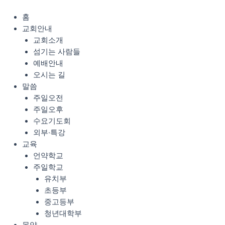
콘
Menu
텐
홈
츠
교회안내
로
교회소개
건
섬기는 사람들
너
예배안내
뛰
오시는 길
기
말씀
주일오전
주일오후
수요기도회
외부·특강
교육
언약학교
주일학교
유치부
초등부
중고등부
청년대학부