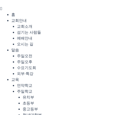
콘
Menu
텐
츠
홈
로
교회안내
건
교회소개
너
섬기는 사람들
뛰
예배안내
기
오시는 길
말씀
주일오전
주일오후
수요기도회
외부·특강
교육
언약학교
주일학교
유치부
초등부
중고등부