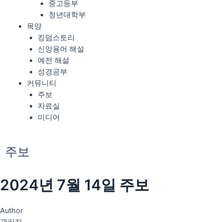
중고등부
청년대학부
목양
킹덤스토리
신앙용어 해설
예전 해설
성경공부
커뮤니티
주보
자료실
미디어
주보
2024년 7월 14일 주보
Author
관리자