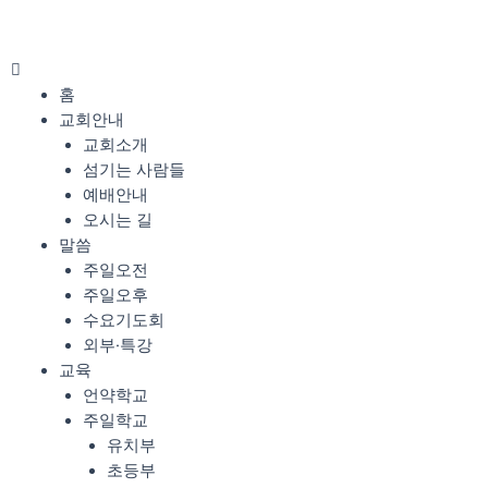
콘
텐
츠
Menu
로
홈
건
교회안내
너
교회소개
뛰
섬기는 사람들
기
예배안내
오시는 길
말씀
주일오전
주일오후
수요기도회
외부·특강
교육
언약학교
주일학교
유치부
초등부