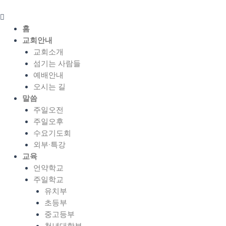
콘
Menu
텐
츠
홈
로
교회안내
건
교회소개
너
섬기는 사람들
뛰
예배안내
기
오시는 길
말씀
주일오전
주일오후
수요기도회
외부·특강
교육
언약학교
주일학교
유치부
초등부
중고등부