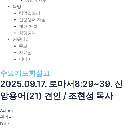
청년대학부
목양
킹덤스토리
신앙용어 해설
예전 해설
성경공부
커뮤니티
주보
자료실
미디어
수요기도회설교
2025.09.17. 로마서8:29~39. 신
앙용어(21) 견인 / 조현성 목사
Author
관리자
Date