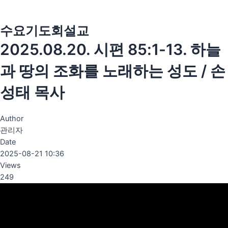
콘
Menu
텐
수요기도회설교
츠
로
2025.08.20. 시편 85:1-13. 하늘
건
너
과 땅의 조화를 노래하는 성도 / 손
뛰
기
성태 목사
Author
관리자
Date
2025-08-21 10:36
Views
249