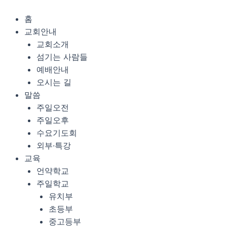
콘
Menu
텐
홈
츠
교회안내
로
교회소개
건
섬기는 사람들
너
예배안내
뛰
오시는 길
기
말씀
주일오전
주일오후
수요기도회
외부·특강
교육
언약학교
주일학교
유치부
초등부
중고등부